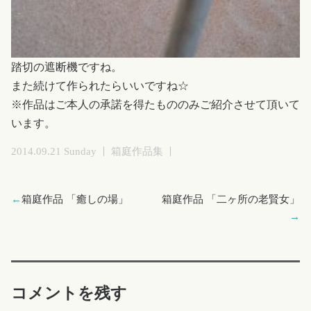
踏切の遮断機ですね。
また続けて作られたらいいですね☆
※作品はご本人の承諾を得たもののみご紹介させて頂いて
います。
2014.09.21 Sunday
箱庭作品集
←
箱庭作品 「癒しの場」
箱庭作品 「二ヶ所の老賢女」
→
コメントを残す