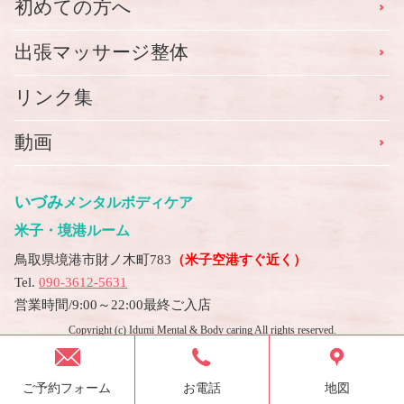
初めての方へ
出張マッサージ整体
リンク集
動画
いづみ
メンタルボディケア
米子・境港ルーム
鳥取県境港市財ノ木町783
（米子空港すぐ近く）
Tel.
090-3612-5631
営業時間/9:00～22:00最終ご入店
Copyright (c) Idumi Mental & Body caring All rights reserved.
ご予約フォーム
お電話
地図