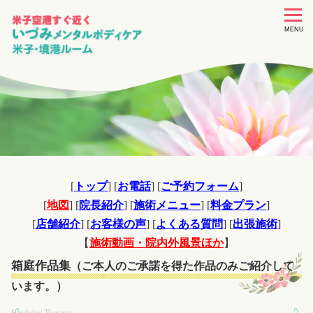
toggle
navigat
MENU
[
トップ
] [
お電話
] [
ご予約フォーム
]
[
地図
] [
院長紹介
] [
施術メニュー
] [
料金プラン
]
[
店舗紹介
] [
お客様の声
] [
よくある質問
] [
出張施術
]
【
施術動画・院内外風景ほか
】
箱庭作品集
（ご本人のご承諾を得た作品のみご紹介して
います。）
Sandplay Therapy