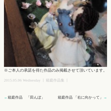
※ご本人の承諾を得た作品のみ掲載させて頂いています。
2015.05.06 Wednesday
箱庭作品集
←
箱庭作品 「田んぼ」
箱庭作品 「右に向かって」
→