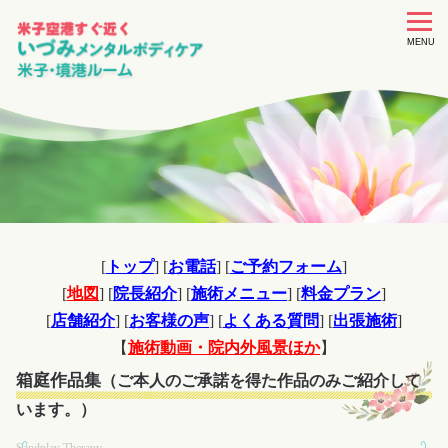
toggle
navigat
MENU
[
トップ
] [
お電話
] [
ご予約フォーム
]
[
地図
] [
院長紹介
] [
施術メニュー
] [
料金プラン
]
[
店舗紹介
] [
お客様の声
] [
よくある質問
] [
出張施術
]
【
施術動画・院内外風景ほか
】
箱庭作品集
（ご本人のご承諾を得た作品のみご紹介して
います。）
Sandplay Therapy