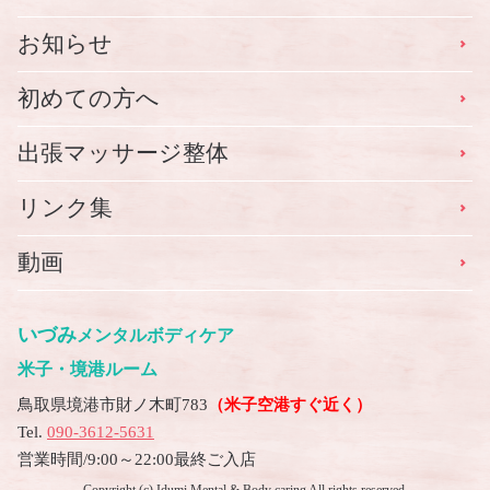
お知らせ
初めての方へ
出張マッサージ整体
リンク集
動画
いづみ
メンタルボディケア
米子・境港ルーム
鳥取県境港市財ノ木町783
（米子空港すぐ近く）
Tel.
090-3612-5631
営業時間/9:00～22:00最終ご入店
Copyright (c) Idumi Mental & Body caring All rights reserved.