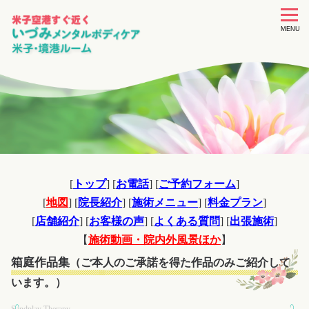
toggle
navigat
MENU
[
トップ
] [
お電話
] [
ご予約フォーム
]
[
地図
] [
院長紹介
] [
施術メニュー
] [
料金プラン
]
[
店舗紹介
] [
お客様の声
] [
よくある質問
] [
出張施術
]
【
施術動画・院内外風景ほか
】
箱庭作品集
（ご本人のご承諾を得た作品のみご紹介して
います。）
Sandplay Therapy