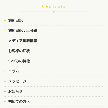
Contents
施術日記
施術日記：出張編
メディア掲載情報
お客様の症状
いづみの特徴
コラム
メッセージ
お知らせ
初めての方へ