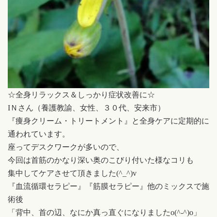
☆全身リラックス＆しっかり症状改善に☆
IＮさん（養護教諭、女性、３０代、安来市）
『痩身クリーム・トリートメント』と全身ケアに定期的に
通われています。
座ってデスクワークが多いので、
今回は首筋のかなり深い奥のこびり付いた様なコリも
集中してケアさせて頂きました(^_^)v
『血流循環セラピー』『筋膜セラピー』他のミックスで施
術後
「背中、首の辺、なにか真っ直ぐになりましたo(^-^)o」