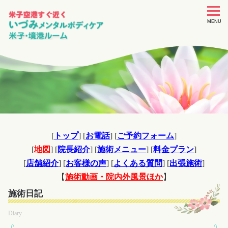
toggle
navigat
MENU
[
トップ
] [
お電話
] [
ご予約フォーム
]
[
地図
] [
院長紹介
] [
施術メニュー
] [
料金プラン
]
[
店舗紹介
] [
お客様の声
] [
よくある質問
] [
出張施術
]
【
施術動画・院内外風景ほか
】
施術日記
Diary