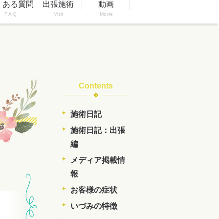
くある質問
出張施術
動画
F A Q
Visit
Movie
Contents
施術日記
施術日記：出張
編
メディア掲載情
報
お客様の症状
いづみの特徴