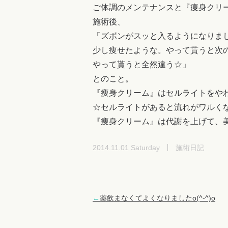
ご体調のメンテナンスと『痩身クリ
施術後、
「ズボンがスッと入るようになりました(
少し痩せたような。やって貰うと次
やって貰うと全然違う☆」
とのこと。
『痩身クリーム』はセルライトをや
☆セルライトがあると流れがワルく
『痩身クリーム』は代謝を上げて、
2014.11.01 Saturday
施術日記
←
薬飲まなくてよくなりましたo(^-^)o