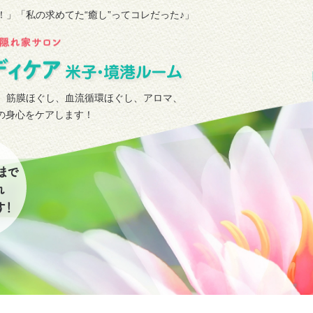
！」
「私の求めてた“癒し”ってコレだった♪」
、筋膜ほぐし、血流循環ほぐし、アロマ、
タの身心をケアします！