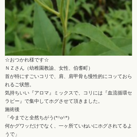
☆おつかれ様です☆
ＮＺさん（幼稚園教諭、女性、伯耆町）
首が特にすごいコリで、肩、肩甲骨も慢性的にコッておら
れるご状態。
気持ちいい『アロマ』ミックスで、コリには『血流循環セ
ラピー』で集中してホグさせて頂きました。
施術後
「今までと全然ちがう(*^o^*)
何かグワッだけでなく、一ヶ所ていねいにホグされてるよ
うで」