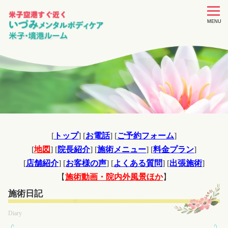
toggle
navigat
MENU
[
トップ
] [
お電話
] [
ご予約フォーム
]
[
地図
] [
院長紹介
] [
施術メニュー
] [
料金プラン
]
[
店舗紹介
] [
お客様の声
] [
よくある質問
] [
出張施術
]
【
施術動画・院内外風景ほか
】
施術日記
Diary