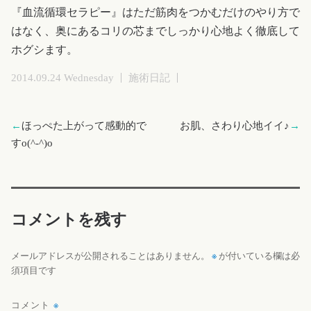
『血流循環セラピー』はただ筋肉をつかむだけのやり方で
はなく、奥にあるコリの芯までしっかり心地よく徹底して
ホグシます。
2014.09.24 Wednesday
施術日記
←
ほっぺた上がって感動的で
お肌、さわり心地イイ♪
→
すo(^-^)o
コメントを残す
※
メールアドレスが公開されることはありません。
が付いている欄は必
須項目です
コメント
※