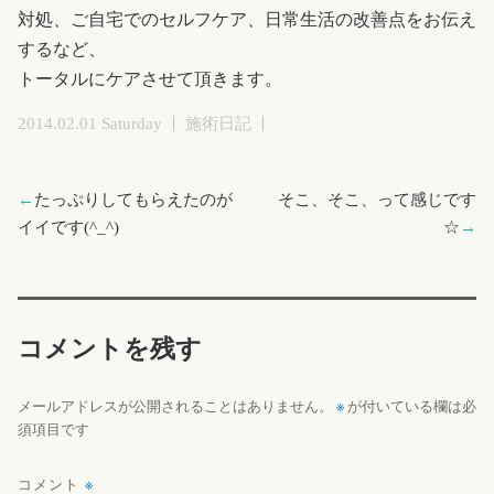
対処、ご自宅でのセルフケア、日常生活の改善点をお伝え
するなど、
トータルにケアさせて頂きます。
2014.02.01 Saturday
施術日記
←
たっぷりしてもらえたのが
そこ、そこ、って感じです
イイです(^_^)
☆
→
コメントを残す
※
メールアドレスが公開されることはありません。
が付いている欄は必
須項目です
コメント
※