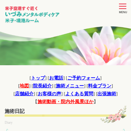
toggle
navigat
MENU
[
トップ
] [
お電話
] [
ご予約フォーム
]
[
地図
] [
院長紹介
] [
施術メニュー
] [
料金プラン
]
[
店舗紹介
] [
お客様の声
] [
よくある質問
] [
出張施術
]
【
施術動画・院内外風景ほか
】
施術日記
Diary