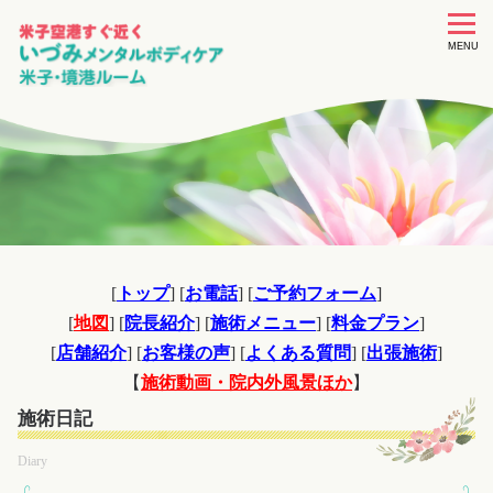
toggle
navigat
MENU
[
トップ
] [
お電話
] [
ご予約フォーム
]
[
地図
] [
院長紹介
] [
施術メニュー
] [
料金プラン
]
[
店舗紹介
] [
お客様の声
] [
よくある質問
] [
出張施術
]
【
施術動画・院内外風景ほか
】
施術日記
Diary