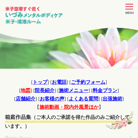
toggle
navigat
MENU
[
トップ
] [
お電話
] [
ご予約フォーム
]
[
地図
] [
院長紹介
] [
施術メニュー
] [
料金プラン
]
[
店舗紹介
] [
お客様の声
] [
よくある質問
] [
出張施術
]
【
施術動画・院内外風景ほか
】
箱庭作品集
（ご本人のご承諾を得た作品のみご紹介して
います。）
Sandplay Therapy