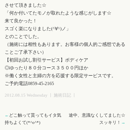
させて頂きました☆
「何か付いてたモノが取れたような感じがします☆
来て良かった！
スゴく楽になりました(^∀^)ノ」
とのことでした。
（施術には相性もあります。お客様の個人的ご感想である
ことご了承下さい）
【初回お試し割引サービス】ボディケア
◎ゆったり８０分コース３５００円ほか
※働く女性と主婦の方を応援する限定サービスです。
ご予約電話0859-45-2165
2012.08.15 Wednesday
施術日記
←
どこ触って貰ってもイタ気
途中、意識なくしてました☆
持ちよくて(*^o^*)
スッキリ！
→