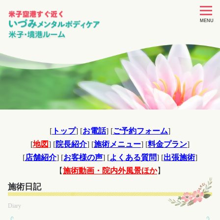
toggle
navigat
MENU
[
トップ
] [
お電話
] [
ご予約フォーム
]
[
地図
] [
院長紹介
] [
施術メニュー
] [
料金プラン
]
[
店舗紹介
] [
お客様の声
] [
よくある質問
] [
出張施術
]
【
施術動画・院内外風景ほか
】
施術日記
Diary