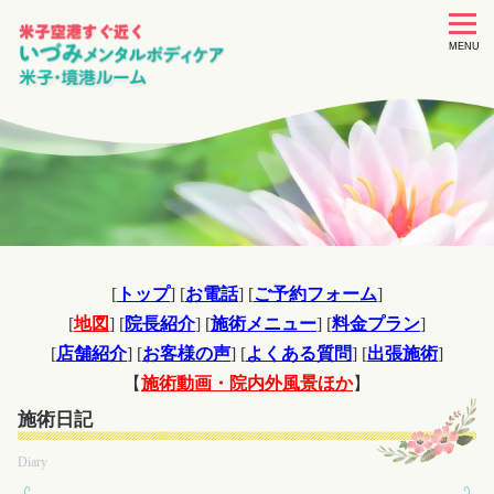
toggle
navigat
MENU
[
トップ
] [
お電話
] [
ご予約フォーム
]
[
地図
] [
院長紹介
] [
施術メニュー
] [
料金プラン
]
[
店舗紹介
] [
お客様の声
] [
よくある質問
] [
出張施術
]
【
施術動画・院内外風景ほか
】
施術日記
Diary