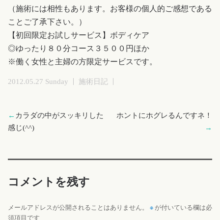
（施術には相性もあります。お客様の個人的ご感想である
ことご了承下さい。）
【初回限定お試しサービス】ボディケア
◎ゆったり８０分コース３５００円ほか
※働く女性と主婦の方限定サービスです。
2012.05.27 Sunday
施術日記
←
カラダの中がスッキリした
ホントにホグレるんですネ！
感じ(^^)
→
コメントを残す
※
メールアドレスが公開されることはありません。
が付いている欄は必
須項目です