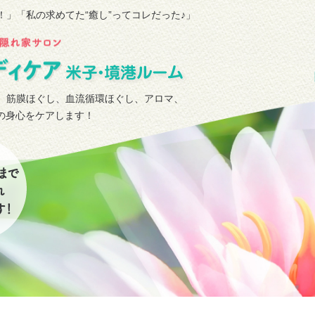
！」
「私の求めてた“癒し”ってコレだった♪」
、筋膜ほぐし、血流循環ほぐし、アロマ、
タの身心をケアします！