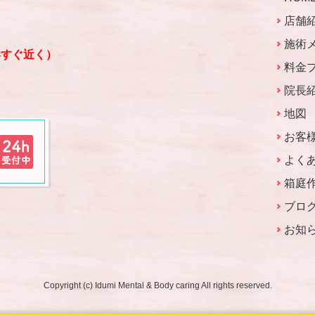
店舗
施術
港すぐ近く）
料金
院長
地図
お客
よく
箱庭
ブロ
お知
Copyright (c) Idumi Mental & Body caring All rights reserved.