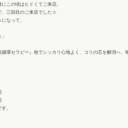
特にこの頃はヒドくてご来店。
で、三回目のご来店でした☆
うになって、
☆」
流循環セラピー』他でシッカリ心地よく、コリの芯を解消へ、
円
円
です。