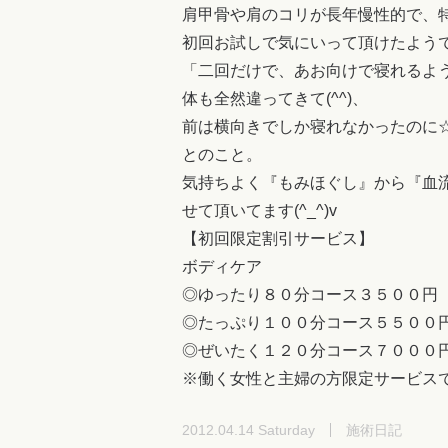
肩甲骨や肩のコリが長年慢性的で、
初回お試しで気にいって頂けたよう
「二回だけで、あお向けで寝れるよ
体も全然違ってきて(^^)、
前は横向きでしか寝れなかったのに
とのこと。
気持ちよく『もみほぐし』から『血
せて頂いてます(^_^)v
【初回限定割引サービス】
ボディケア
◎ゆったり８０分コース３５００円
◎たっぷり１００分コース５５００
◎ぜいたく１２０分コース７０００
※働く女性と主婦の方限定サービス
2012.04.14 Saturday
施術日記