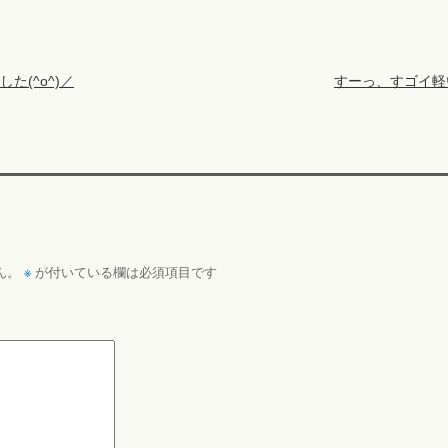
(^o^)／
すーっ、すゴイ軽い
※
ん。
が付いている欄は必須項目です