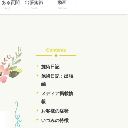
くある質問
出張施術
動画
F A Q
Visit
Movie
Contents
施術日記
施術日記：出張
編
メディア掲載情
報
お客様の症状
いづみの特徴