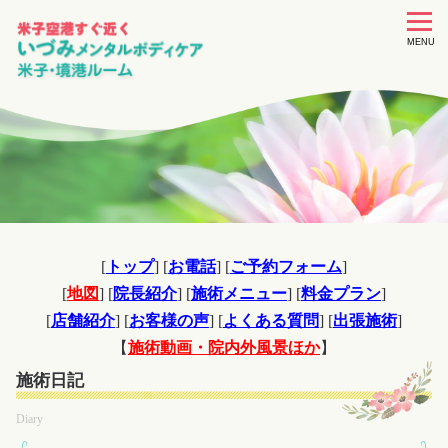
toggle
navigat
MENU
[
トップ
] [
お電話
] [
ご予約フォーム
]
[
地図
] [
院長紹介
] [
施術メニュー
] [
料金プラン
]
[
店舗紹介
] [
お客様の声
] [
よくある質問
] [
出張施術
]
【
施術動画・院内外風景ほか
】
施術日記
Diary