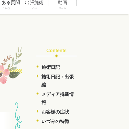
くある質問
出張施術
動画
F A Q
Visit
Movie
Contents
施術日記
施術日記：出張
編
メディア掲載情
報
お客様の症状
いづみの特徴