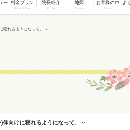
ュー
料金プラン
院長紹介
地図
お客様の声
よ
Price & Plan
Profile
Access
Voice
向けに寝れるようになって、～
∀^)仰向けに寝れるようになって、～