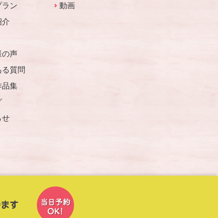
プラン
動画
紹介
様の声
ある質問
作品集
グ
らせ