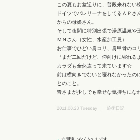
この夏もお盆辺りに、普段来れない
ドイツでバレリーナをしてるＡＰさ
からの母娘さん。
そして夜間に特別出張で湯原温泉や
ＭＮさん（女性、水産加工員）
お仕事でひどい肩コリ、肩甲骨のコ
『まだ二回だけど、仰向けに寝れるよう
カラダも全然違って来ています☆
前は横向きでないと寝れなかったのに(
とのこと。
皆さまが少しでも幸せな気持ちにな
2011.08.23 Tuesday
施術日記
←
☆間違いなくNo.１です