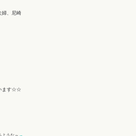
夫婦、尼崎
います☆☆
るような～
→