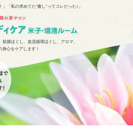
！」
「私の求めてた“癒し”ってコレだった♪」
、筋膜ほぐし、血流循環ほぐし、アロマ、
タの身心をケアします！