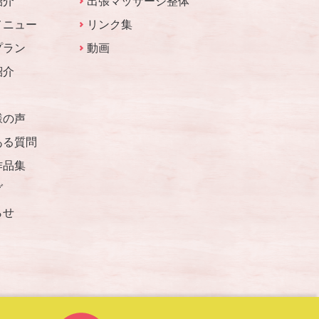
紹介
出張マッサージ整体
メニュー
リンク集
プラン
動画
紹介
様の声
ある質問
作品集
グ
らせ