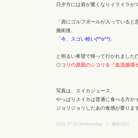
日夕方には肩が重くなりイライラが
「肩にゴルフボールが入っていると
施術後、
「今、スゴい軽い(*^o^*)」
と明るい希望で帰って行かれました(^_
◎
コリの原因のシコリを『血流循環
写真は、スイカジュース。
やっぱりスイカは普通に食べる方が
ジョリジョリしたあの食感が要りますネ～
2011.07.20 Wednesday
施術日記