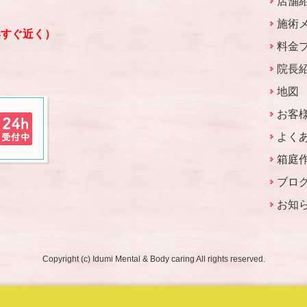
店舗
施術
港すぐ近く）
料金
院長
地図
お客
よく
箱庭
ブロ
お知
Copyright (c) Idumi Mental & Body caring All rights reserved.