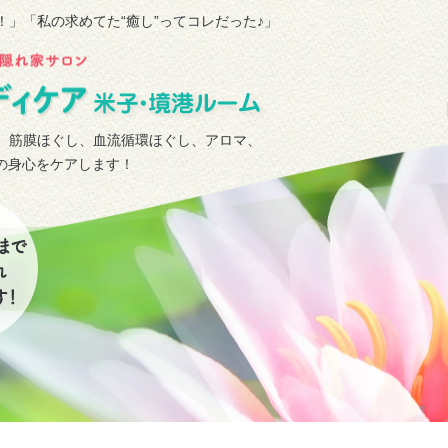
！」
「私の求めてた“癒し”ってコレだった♪」
、筋膜ほぐし、血流循環ほぐし、アロマ、
タの身心をケアします！