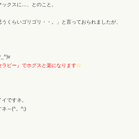
マックスに…、とのこと。
思うくらいゴリゴリ・・。」と言っておられましたが、
^)v
セラピー』でホグスと楽になります
☆
イイですネ。
(^。^;)