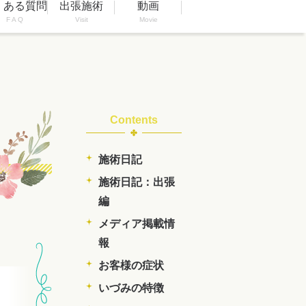
くある質問
出張施術
動画
F A Q
Visit
Movie
Contents
施術日記
施術日記：出張
編
メディア掲載情
報
お客様の症状
いづみの特徴