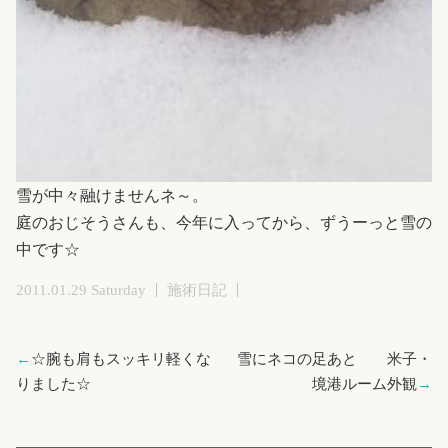
雪が中々融けませんネ～。
庭のおじそうさんも、今年に入ってから、ずうーっと雪の
中です☆
2011.01.29 Saturday
施術日記
←
☆腕も肩もスッキリ軽くな
雪にネコの足あと 米子・
りました☆
境港ルーム外観
→