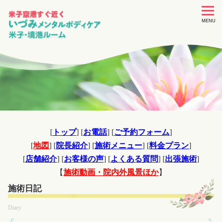
toggle
navigat
MENU
[
トップ
] [
お電話
] [
ご予約フォーム
]
[
地図
] [
院長紹介
] [
施術メニュー
] [
料金プラン
]
[
店舗紹介
] [
お客様の声
] [
よくある質問
] [
出張施術
]
【
施術動画・院内外風景ほか
】
施術日記
Diary