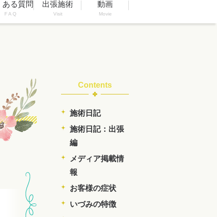
くある質問
出張施術
動画
F A Q
Visit
Movie
Contents
施術日記
施術日記：出張
編
メディア掲載情
報
お客様の症状
いづみの特徴