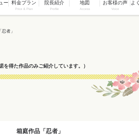
ュー
料金プラン
院長紹介
地図
お客様の声
よ
Price & Plan
Profile
Access
Voice
「忍者」
諾を得た作品のみご紹介しています。）
箱庭作品「忍者」