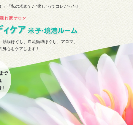
！」
「私の求めてた“癒し”ってコレだった♪」
、筋膜ほぐし、血流循環ほぐし、アロマ、
タの身心をケアします！