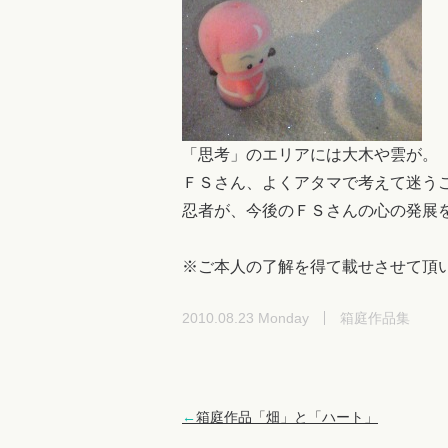
「思考」のエリアには大木や雲が。
ＦＳさん、よくアタマで考えて迷う
忍者が、今後のＦＳさんの心の発展を促
※ご本人の了解を得て載せさせて頂
2010.08.23 Monday
箱庭作品集
←
箱庭作品「畑」と「ハート」