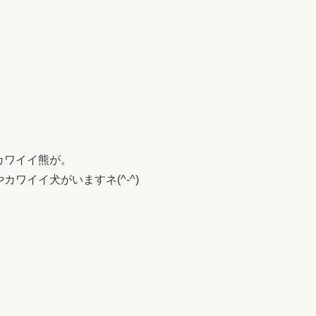
カワイイ熊が。
ワイイ犬がいますネ(^-^)