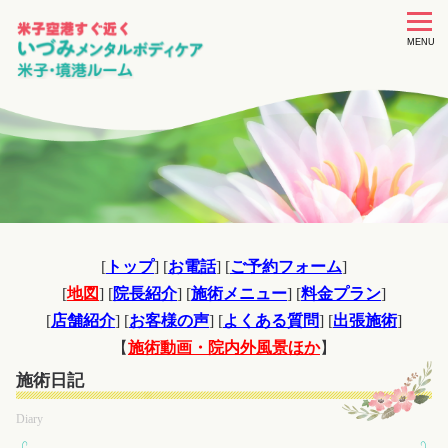
toggle
navigat
MENU
[
トップ
] [
お電話
] [
ご予約フォーム
]
[
地図
] [
院長紹介
] [
施術メニュー
] [
料金プラン
]
[
店舗紹介
] [
お客様の声
] [
よくある質問
] [
出張施術
]
【
施術動画・院内外風景ほか
】
施術日記
Diary