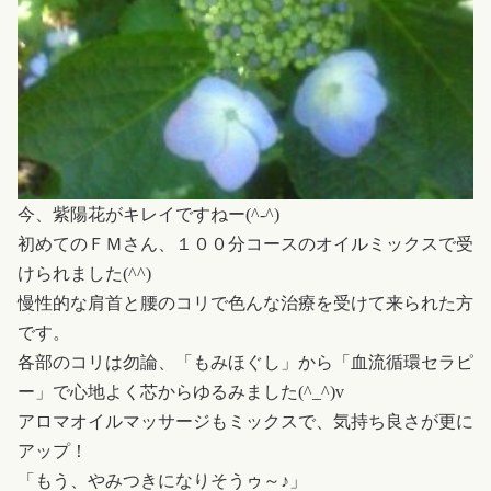
今、紫陽花がキレイですねー(^-^)
初めてのＦＭさん、１００分コースのオイルミックスで受
けられました(^^)
慢性的な肩首と腰のコリで色んな治療を受けて来られた方
です。
各部のコリは勿論、「もみほぐし」から「血流循環セラピ
ー」で心地よく芯からゆるみました(^_^)v
アロマオイルマッサージもミックスで、気持ち良さが更に
アップ！
「もう、やみつきになりそうゥ～♪」