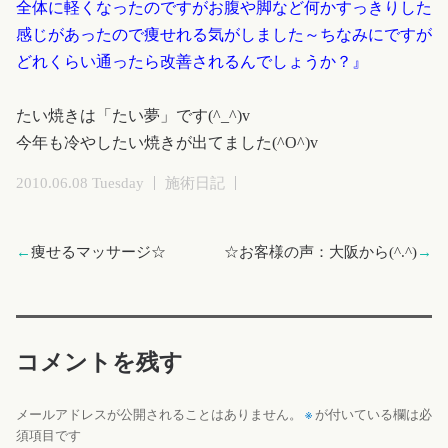
全体に軽くなったのですがお腹や脚など何かすっきりした
感じがあったので痩せれる気がしました～ちなみにですが
どれくらい通ったら改善されるんでしょうか？』
たい焼きは「たい夢」です(^_^)v
今年も冷やしたい焼きが出てました(^O^)v
2010.06.08 Tuesday
施術日記
←
痩せるマッサージ☆
☆お客様の声：大阪から(^.^)
→
コメントを残す
※
メールアドレスが公開されることはありません。
が付いている欄は必
須項目です