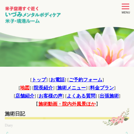
toggle
navigat
MENU
[
トップ
] [
お電話
] [
ご予約フォーム
]
[
地図
] [
院長紹介
] [
施術メニュー
] [
料金プラン
]
[
店舗紹介
] [
お客様の声
] [
よくある質問
] [
出張施術
]
【
施術動画・院内外風景ほか
】
施術日記
Diary