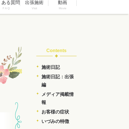
くある質問
出張施術
動画
F A Q
Visit
Movie
Contents
施術日記
施術日記：出張
編
メディア掲載情
報
お客様の症状
いづみの特徴