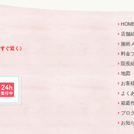
HOM
店舗
施術
港すぐ近く）
料金
院長
地図
お客
よく
箱庭
ブロ
お知