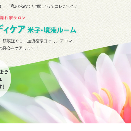
！」
「私の求めてた“癒し”ってコレだった♪」
、筋膜ほぐし、血流循環ほぐし、アロマ、
タの身心をケアします！