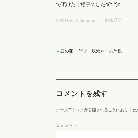
で頂けたご様子でしたo(^-^)o
2010.05.03 Monday
施術日記
←
庭の花 米子・境港ルーム外観
コメントを残す
メールアドレスが公開されることはありませ
コメント
※