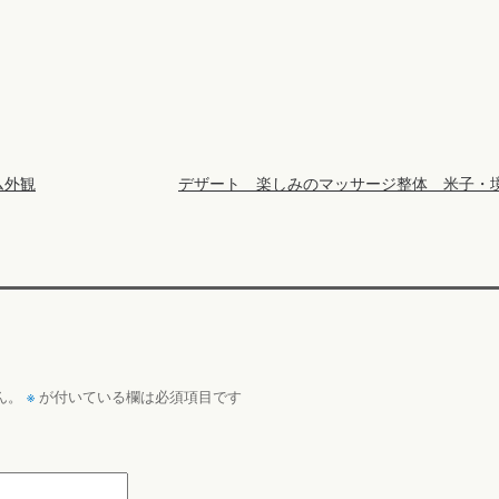
ム外観
デザート 楽しみのマッサージ整体 米子・
※
ん。
が付いている欄は必須項目です