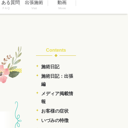
くある質問
出張施術
動画
F A Q
Visit
Movie
Contents
施術日記
施術日記：出張
編
メディア掲載情
報
お客様の症状
いづみの特徴