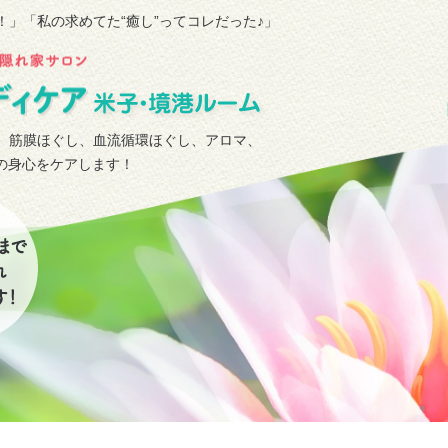
！」
「私の求めてた“癒し”ってコレだった♪」
、筋膜ほぐし、血流循環ほぐし、アロマ、
タの身心をケアします！