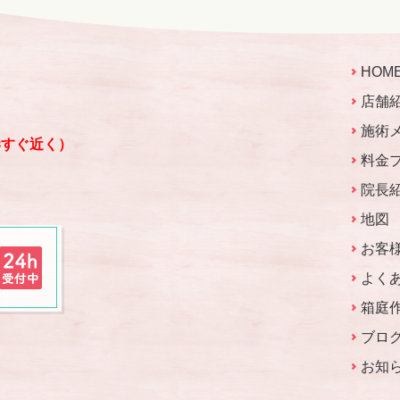
HOM
店舗
施術
港すぐ近く）
料金
院長
地図
お客
よく
箱庭
ブロ
お知