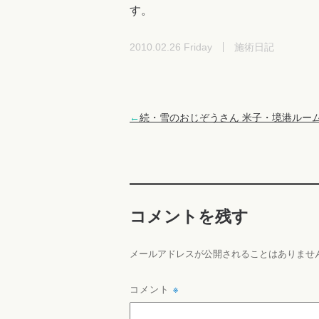
す。
2010.02.26 Friday
施術日記
←
続・雪のおじぞうさん 米子・境港ルー
コメントを残す
メールアドレスが公開されることはありませ
コメント
※