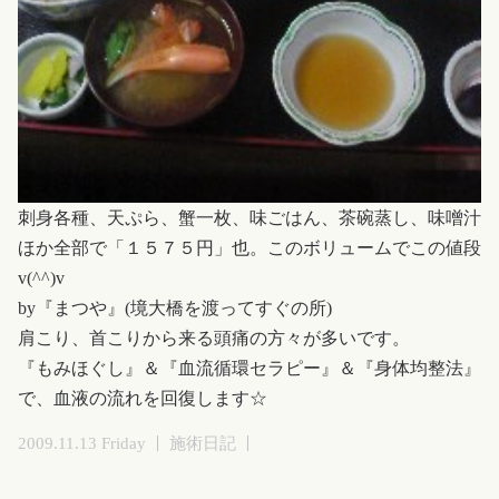
刺身各種、天ぷら、蟹一枚、味ごはん、茶碗蒸し、味噌汁
ほか全部で「１５７５円」也。このボリュームでこの値段
v(^^)v
by『まつや』(境大橋を渡ってすぐの所)
肩こり、首こりから来る頭痛の方々が多いです。
『もみほぐし』＆『血流循環セラピー』＆『身体均整法』
で、血液の流れを回復します☆
2009.11.13 Friday
施術日記