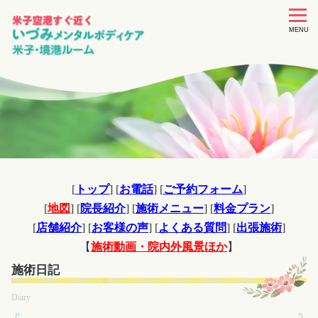
toggle
navigat
MENU
[
トップ
] [
お電話
] [
ご予約フォーム
]
[
地図
] [
院長紹介
] [
施術メニュー
] [
料金プラン
]
[
店舗紹介
] [
お客様の声
] [
よくある質問
] [
出張施術
]
【
施術動画・院内外風景ほか
】
施術日記
Diary