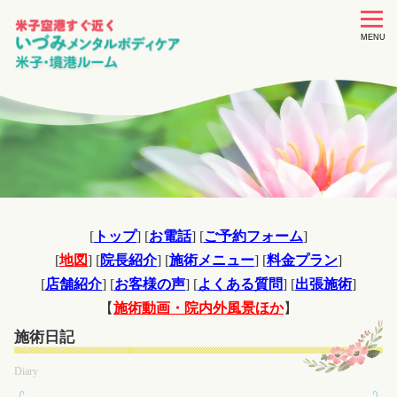
toggle
navigat
MENU
[
トップ
] [
お電話
] [
ご予約フォーム
]
[
地図
] [
院長紹介
] [
施術メニュー
] [
料金プラン
]
[
店舗紹介
] [
お客様の声
] [
よくある質問
] [
出張施術
]
【
施術動画・院内外風景ほか
】
施術日記
Diary