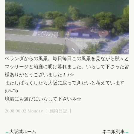
ベランダからの風景。毎日毎日この風景を見ながら黙々と
マッサージと箱庭に明け暮れました。いらして下さった皆
様ありがとうございました！♪☆
またしばらくしたら大阪に戻ってきたいと考えています
(o^-’)b
境港にも遊びにいらして下さいネ☆
2008.06.02 Monday
施術日記
←
大阪城ルーム
ネコ娘列車
→