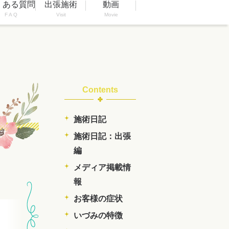
くある質問
出張施術
動画
F A Q
Visit
Movie
Contents
施術日記
施術日記：出張
編
メディア掲載情
報
お客様の症状
いづみの特徴