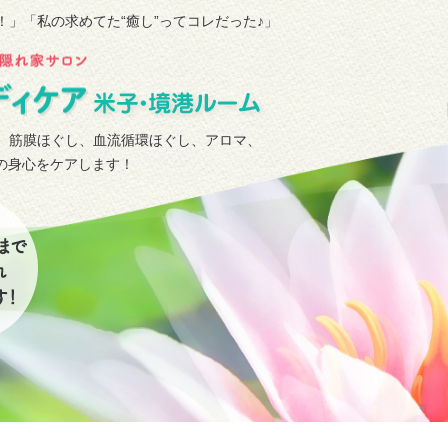
！」
「私の求めてた“癒し”ってコレだった♪」
、筋膜ほぐし、血流循環ほぐし、アロマ、
タの身心をケアします！