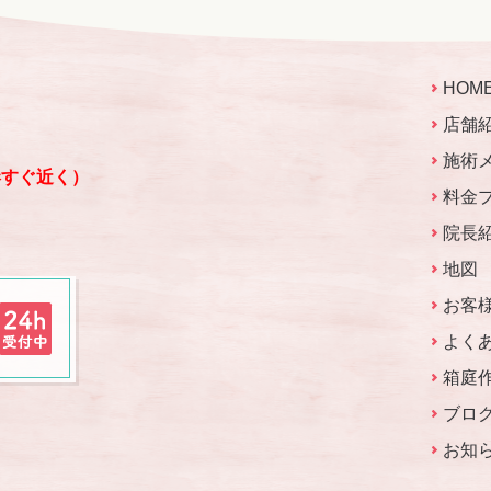
HOM
店舗
施術
港すぐ近く）
料金
院長
地図
お客
よく
箱庭
ブロ
お知