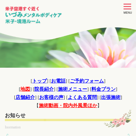
toggle
navigat
MENU
[
トップ
] [
お電話
] [
ご予約フォーム
]
[
地図
] [
院長紹介
] [
施術メニュー
] [
料金プラン
]
[
店舗紹介
] [
お客様の声
] [
よくある質問
] [
出張施術
]
【
施術動画・院内外風景ほか
】
お知らせ
Inormation