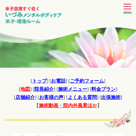
toggle
navigat
MENU
[
トップ
] [
お電話
] [
ご予約フォーム
]
[
地図
] [
院長紹介
] [
施術メニュー
] [
料金プラン
]
[
店舗紹介
] [
お客様の声
] [
よくある質問
] [
出張施術
]
【
施術動画・院内外風景ほか
】