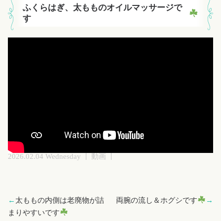
ふくらはぎ、太もものオイルマッサージで
す
2026.02.04 Wednesday
動画
←
太ももの内側は老廃物が詰
両腕の流し＆ホグシです
→
まりやすいです