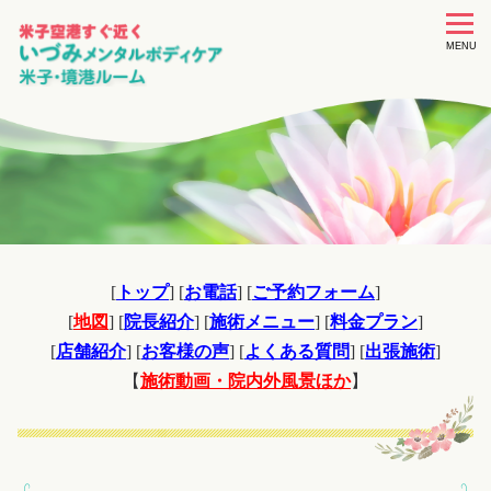
toggle
navigat
MENU
[
トップ
] [
お電話
] [
ご予約フォーム
]
[
地図
] [
院長紹介
] [
施術メニュー
] [
料金プラン
]
[
店舗紹介
] [
お客様の声
] [
よくある質問
] [
出張施術
]
【
施術動画・院内外風景ほか
】