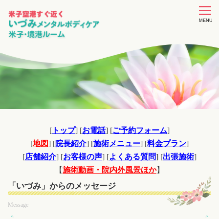
toggle
navigat
MENU
[
トップ
] [
お電話
] [
ご予約フォーム
]
[
地図
] [
院長紹介
] [
施術メニュー
] [
料金プラン
]
[
店舗紹介
] [
お客様の声
] [
よくある質問
] [
出張施術
]
【
施術動画・院内外風景ほか
】
「いづみ」からのメッセージ
Message