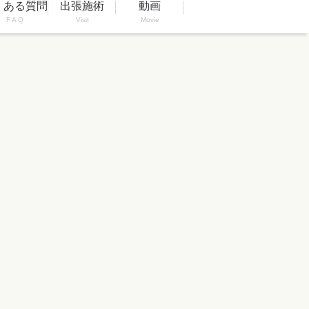
くある質問
出張施術
動画
F A Q
Visit
Movie