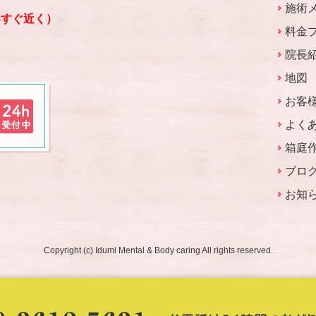
施術
港すぐ近く）
料金
院長
地図
お客
よく
箱庭
ブロ
お知
Copyright (c) Idumi Mental & Body caring All rights reserved.