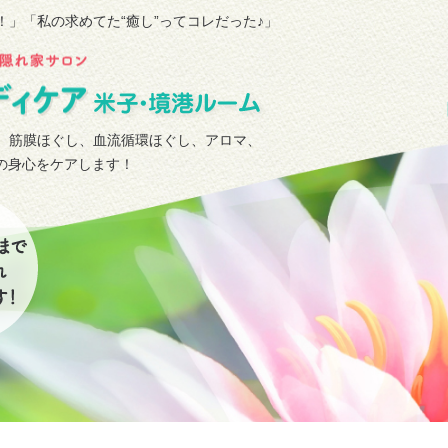
！」
「私の求めてた“癒し”ってコレだった♪」
、筋膜ほぐし、血流循環ほぐし、アロマ、
タの身心をケアします！