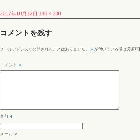
投
フ
2017年10月12日
180 × 230
稿
ル
コメントを残す
日:
サ
イ
ズ
※
メールアドレスが公開されることはありません。
が付いている欄は必須項
コメント
※
名前
※
メール
※