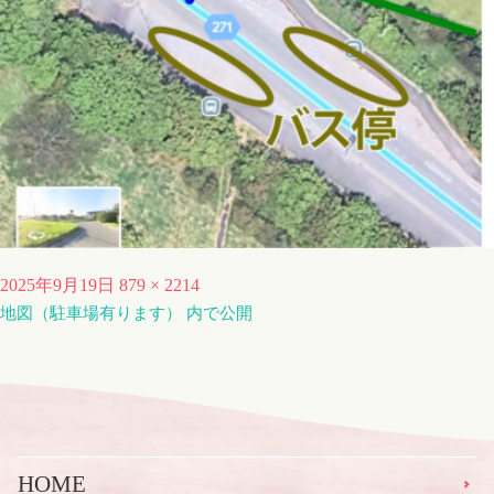
投
フ
2025年9月19日
879 × 2214
稿
地図（駐車場有ります）
ル
内で公開
日:
サ
イ
ズ
HOME