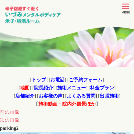
toggle
navigat
MENU
[
トップ
] [
お電話
] [
ご予約フォーム
]
[
地図
] [
院長紹介
] [
施術メニュー
] [
料金プラン
]
[
店舗紹介
] [
お客様の声
] [
よくある質問
] [
出張施術
]
【
施術動画・院内外風景ほか
】
前の画像
次の画像
parking2