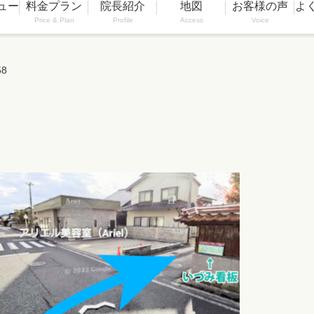
ュー
料金プラン
院長紹介
地図
お客様の声
よ
Price & Plan
Profile
Access
Voice
58