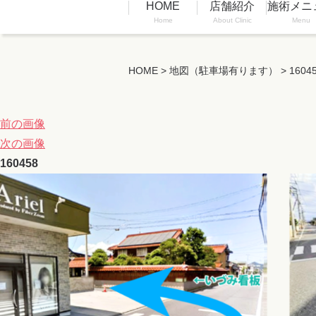
HOME
店舗紹介
施術メニ
Home
About Clinic
Menu
HOME
>
地図（駐車場有ります）
>
1604
前の画像
次の画像
160458