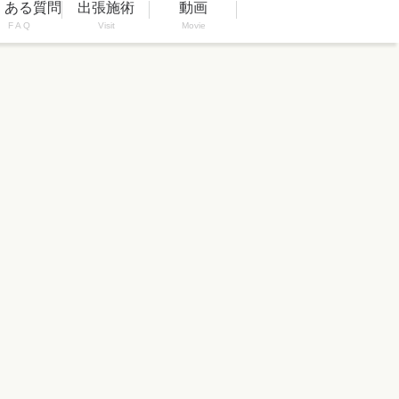
くある質問
出張施術
動画
F A Q
Visit
Movie