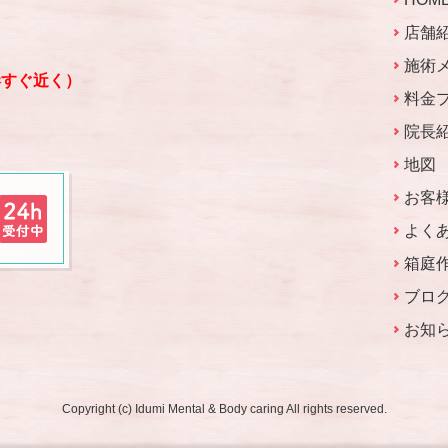
店舗
施術
港すぐ近く）
料金
院長
地図
お客
よく
箱庭
ブロ
お知
Copyright (c) Idumi Mental & Body caring All rights reserved.