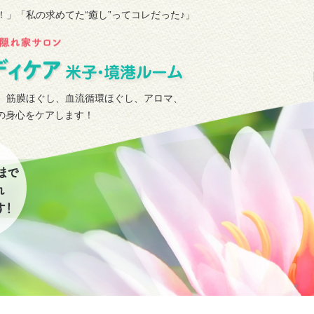
！」
「私の求めてた“癒し”ってコレだった♪」
、筋膜ほぐし、血流循環ほぐし、アロマ、
タの身心をケアします！