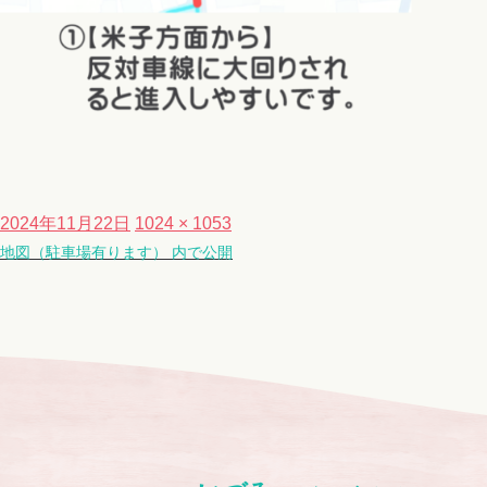
投
フ
2024年11月22日
1024 × 1053
稿
地図（駐車場有ります）
ル
内で公開
日:
サ
イ
ズ