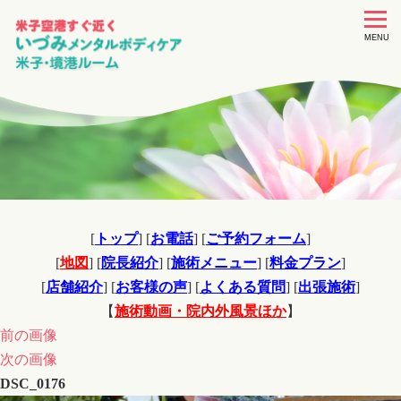
toggle
navigat
MENU
[
トップ
] [
お電話
] [
ご予約フォーム
]
[
地図
] [
院長紹介
] [
施術メニュー
] [
料金プラン
]
[
店舗紹介
] [
お客様の声
] [
よくある質問
] [
出張施術
]
【
施術動画・院内外風景ほか
】
前の画像
次の画像
DSC_0176