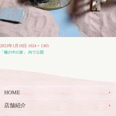
投
フ
2023年1月18日
1024 × 1365
稿
「柵の中の家」
ル
内で公開
日:
サ
イ
ズ
HOME
店舗紹介