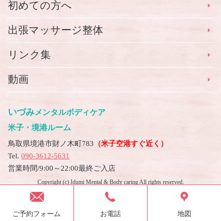
初めての方へ
出張マッサージ整体
リンク集
動画
いづみ
メンタルボディケア
米子・境港ルーム
鳥取県境港市財ノ木町783
（米子空港すぐ近く）
Tel.
090-3612-5631
営業時間/9:00～22:00最終ご入店
Copyright (c) Idumi Mental & Body caring All rights reserved.
ご予約フォーム
お電話
地図