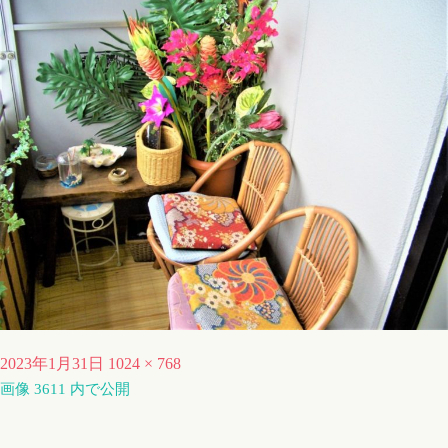
投
フ
2023年1月31日
1024 × 768
稿
画像 3611
内で公開
ル
日:
サ
イ