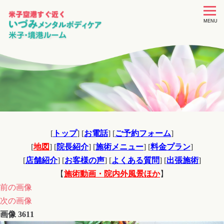
toggle
navigat
MENU
[
トップ
] [
お電話
] [
ご予約フォーム
]
[
地図
] [
院長紹介
] [
施術メニュー
] [
料金プラン
]
[
店舗紹介
] [
お客様の声
] [
よくある質問
] [
出張施術
]
【
施術動画・院内外風景ほか
】
前の画像
次の画像
画像 3611