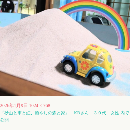
投
フ
2026年1月9日
1024 × 768
稿
『砂山と車と虹、癒やしの森と家』 KBさん ３０代 女性
ル
内で
公開
日:
サ
イ