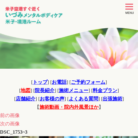
toggle
navigat
MENU
[
トップ
] [
お電話
] [
ご予約フォーム
]
[
地図
] [
院長紹介
] [
施術メニュー
] [
料金プラン
]
[
店舗紹介
] [
お客様の声
] [
よくある質問
] [
出張施術
]
【
施術動画・院内外風景ほか
】
前の画像
次の画像
DSC_1753~3