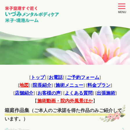
toggle
navigat
MENU
[
トップ
] [
お電話
] [
ご予約フォーム
]
[
地図
] [
院長紹介
] [
施術メニュー
] [
料金プラン
]
[
店舗紹介
] [
お客様の声
] [
よくある質問
] [
出張施術
]
【
施術動画・院内外風景ほか
】
箱庭作品集
（ご本人のご承諾を得た作品のみご紹介して
います。）
Sandplay Therapy